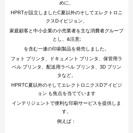
めに、
HPRTが設立しました
C
夏以外の
そして
エレクトロニ
クス
D
イビジョン、
家庭顧客と中小企業の小売業者を主な消費者グループ
とし、&注意;
を含む一連の印刷製品を発売しました。
フォト プリンタ、ドキュメント プリンタ、保管用ラ
ベル プリンタ、配送用ラベル プリンタ、3D プリン
タなど。
HPRT
C
夏以外の
そして
エレクトロニクス
D
アイビジ
ョン も焦点を当てています
インテリジェントで便利な印刷サービスを提供しま
す。
例えば：