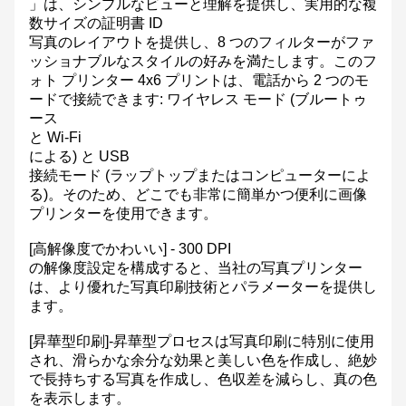
」は、シンプルなビューと理解を提供し、実用的な複
数サイズの証明書 ID
写真のレイアウトを提供し、8 つのフィルターがファ
ッショナブルなスタイルの好みを満たします。このフ
ォト プリンター 4x6 プリントは、電話から 2 つのモ
ードで接続できます: ワイヤレス モード (ブルートゥ
ース
と Wi-Fi
による) と USB
接続モード (ラップトップまたはコンピューターによ
る)。そのため、どこでも非常に簡単かつ便利に画像
プリンターを使用できます。
[高解像度でかわいい] - 300 DPI
の解像度設定を構成すると、当社の写真プリンター
は、より優れた写真印刷技術とパラメーターを提供し
ます。
[昇華型印刷]-昇華型プロセスは写真印刷に特別に使用
され、滑らかな余分な効果と美しい色を作成し、絶妙
で長持ちする写真を作成し、色収差を減らし、真の色
を表示します。