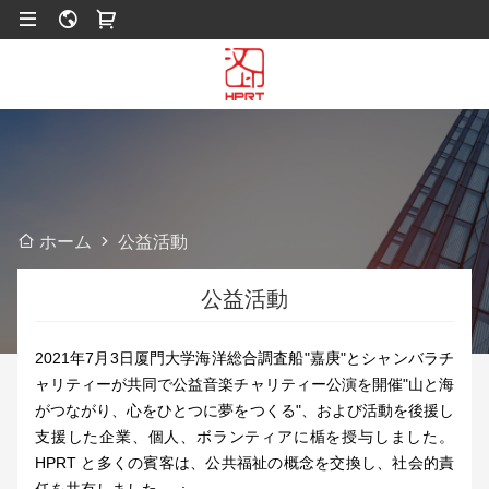
公益活動
ホーム
公益活動
2021年7月3日厦門大学海洋総合調査船"嘉庚"とシャンバラチ
ャリティーが共同で公益音楽チャリティー公演を開催"山と海
がつながり、心をひとつに夢をつくる"、および活動を後援し
支援した企業、個人、ボランティアに楯を授与しました。
HPRT と多くの賓客は、公共福祉の概念を交換し、社会的責